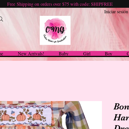
Free Shipping on orders over $75 with code: SHIPFREE
Iniciar sesión
me
New Arrivals!
Baby
Girl
Boy
G
Bon
Har
Dre