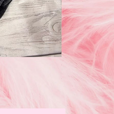
Erge Oatmeal Wash Skort for
Precio
USD 45.95
IVA excluido