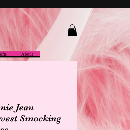
ifts
About
nie Jean
vest Smocking
ss