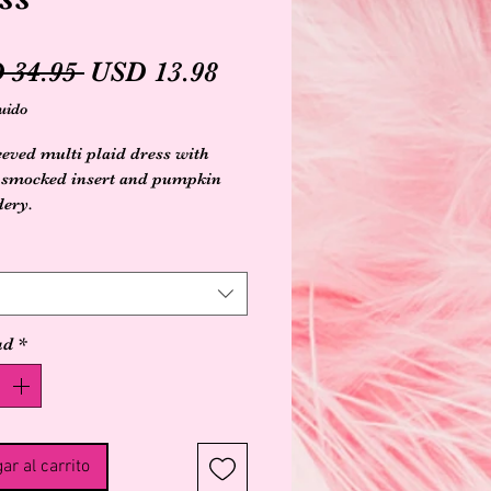
Precio
Precio
 34.95 
USD 13.98
de
uido
oferta
eeved multi plaid dress with
 smocked insert and pumpkin
ery.
ad
*
ar al carrito