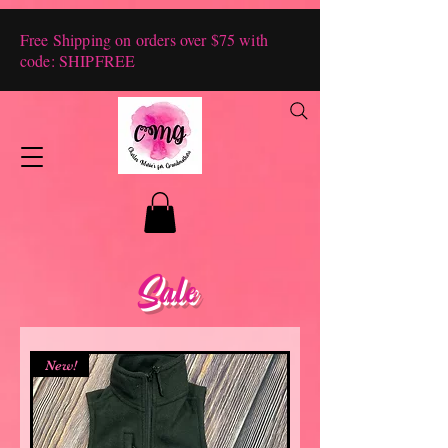
Free Shipping on orders over $75 with
code: SHIPFREE
Sale
New!