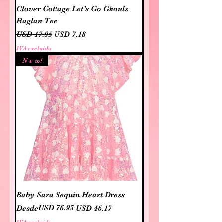
Clover Cottage Let’s Go Ghouls
Raglan Tee
Precio
Precio de oferta
USD 17.95
USD 7.18
IVA excluido
N e w!
Baby Sara Sequin Heart Dress
Precio
Precio de oferta
USD 76.95
Desde
USD 46.17
IVA excluido