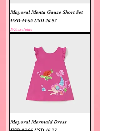
Mayoral Menta Gauze Short Set
Precio
Precio de oferta
USD 44.95
USD 26.97
IVA excluido
Mayoral Mermaid Dress
Precio
Precio de oferta
USD 27.95
USD 16.77
IVA excluido