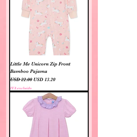
Little Me Unicorn Zip Front
Bamboo Pajama
Precio
Precio de oferta
USD 22.00
USD 13.20
IVA excluido