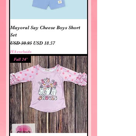
Mayoral Say Cheese Boys Short
Set
Precio
Precio de oferta
USD 30.95
USD 18.57
IVA excluido
Fall 24'