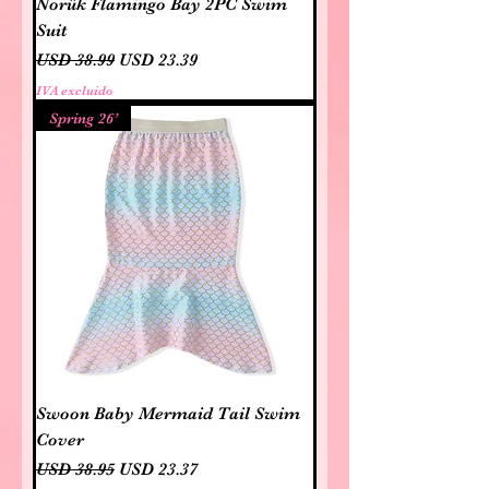
Norük Flamingo Bay 2PC Swim
Suit
Precio
Precio de oferta
USD 38.99
USD 23.39
IVA excluido
Spring 26’
Swoon Baby Mermaid Tail Swim
Cover
Precio
Precio de oferta
USD 38.95
USD 23.37