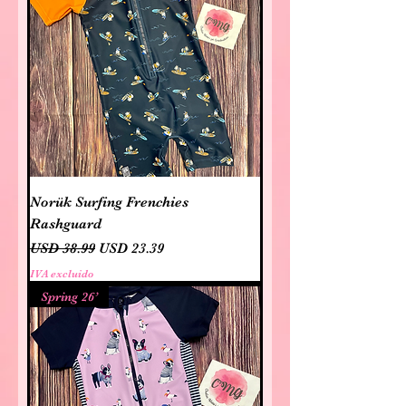
Norük Surfing Frenchies
Rashguard
Precio
Precio de oferta
USD 38.99
USD 23.39
IVA excluido
Spring 26’