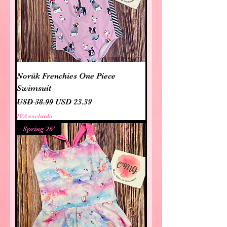
Norük Frenchies One Piece
Swimsuit
Precio
Precio de oferta
USD 38.99
USD 23.39
IVA excluido
Spring 26’