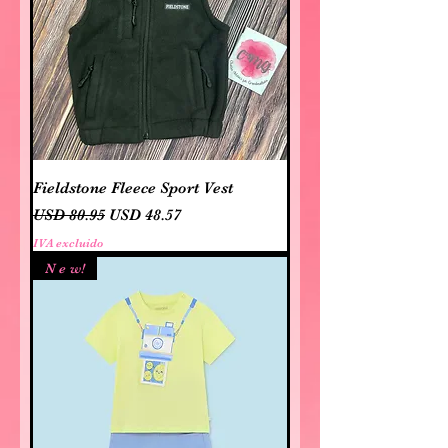
Fieldstone Fleece Sport Vest
Precio
Precio de oferta
USD 80.95
USD 48.57
IVA excluido
N e w!