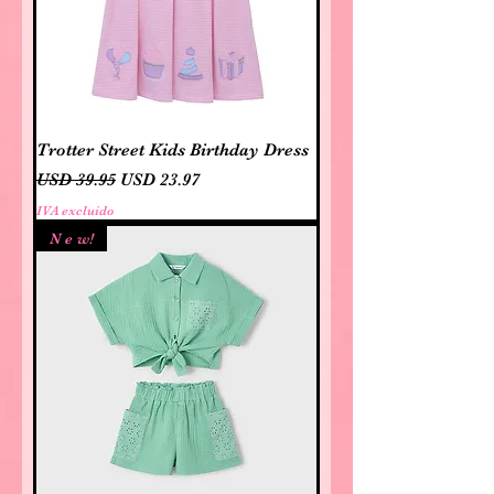
Trotter Street Kids Birthday Dress
Precio
Precio de oferta
USD 39.95
USD 23.97
IVA excluido
N e w!