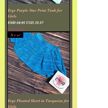
Erge Purple Star Print Tank for
Girls
Precio
Precio de oferta
USD 34.95
USD 20.97
IVA excluido
N e w!
Erge Pleated Skort in Turquoise for
Girls