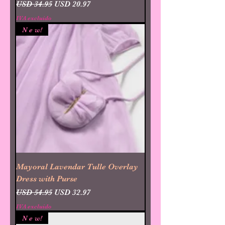
Precio
Precio de oferta
USD 34.95
USD 20.97
IVA excluido
N e w!
Mayoral Lavendar Tulle Overlay
Dress with Purse
Precio
Precio de oferta
USD 54.95
USD 32.97
IVA excluido
N e w!