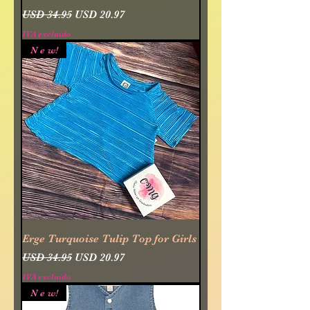
Precio
Precio de oferta
USD 34.95
USD 20.97
IVA excluido
N e w!
Erge Turquoise Tulip Top for Girls
Precio
Precio de oferta
USD 34.95
USD 20.97
IVA excluido
N e w!