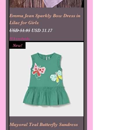
Emma Jean Sparkly Bow Dress in
Lilac for Girls
Precio
Precio de oferta
USD 51.95
USD 31.17
IVA excluido
New!
Mayoral Teal Butterfly Sundress