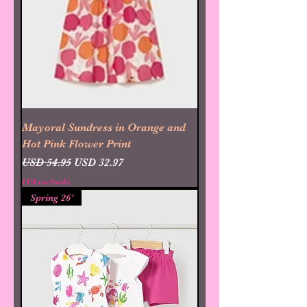
Mayoral Sundress in Orange and
Hot Pink Flower Print
Precio
Precio de oferta
USD 54.95
USD 32.97
IVA excluido
Spring 26’