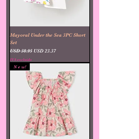
Mayoral Under the Sea 3PC Short
Set
Precio
Precio de oferta
USD 38.95
USD 23.37
IVA excluido
N e w!