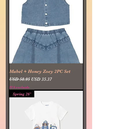
Mabel + Honey Zoey 2PC Set
Precio
Precio de oferta
USD 58.95
USD 35.37
IVA excluido
Spring 26’