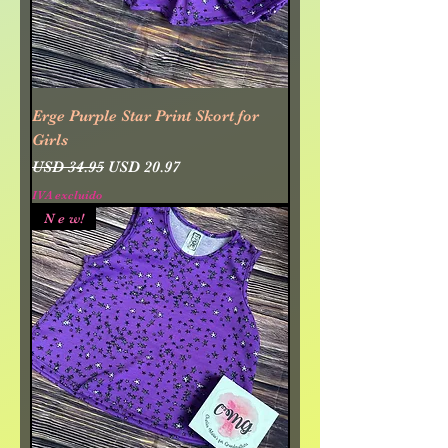
Erge Purple Star Print Skort for
Girls
Precio
Precio de oferta
USD 34.95
USD 20.97
IVA excluido
N e w!