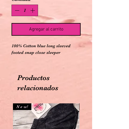
Agregar al carrito
100% Cotton blue long sleeved 
footed snap close sleeper 
Productos
relacionados
N e w!
N e w!