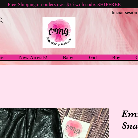
Free Shipping on orders over $75 with code: SHIPFREE
Iniciar sesión
me
New Arrivals!
Baby
Girl
Boy
G
Em
Sna