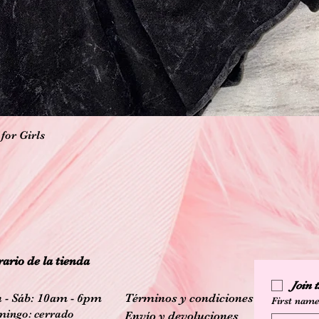
Vista rápida
for Girls
ario de la tienda
Join
 - Sáb: 10am - 6pm
Términos y condiciones
First nam
ingo: cerrado
Envío y devoluciones