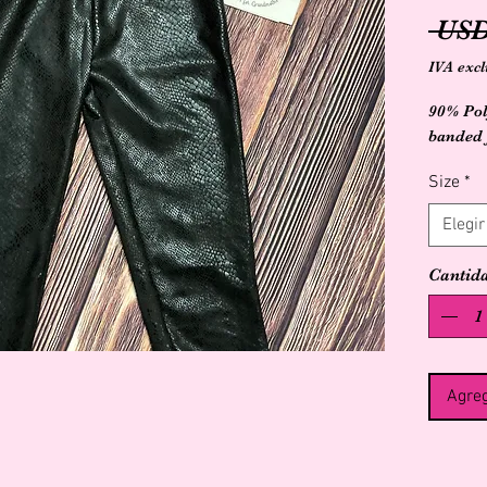
 USD
IVA excl
90% Pol
banded 
Size
*
Elegir
Cantid
Agreg