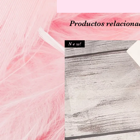
Productos relaciona
N e w!