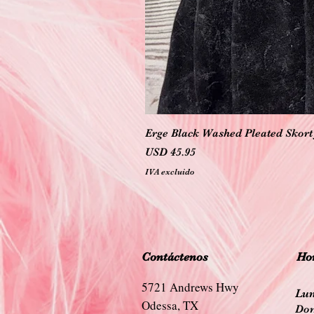
Erge Black Washed Pleated Skort 
Precio
USD 45.95
IVA excluido
Contáctenos
Hor
5721 Andrews Hwy
Lun
Odessa, TX
Dom