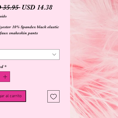
Precio
Precio
 35.95 
USD 14.38
de
uido
oferta
yester 10% Spandex black elastic
faux snakeskin pants
ad
*
ar al carrito