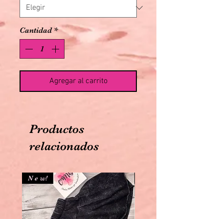
Cantidad
*
Agregar al carrito
Productos
relacionados
N e w!
N e w!